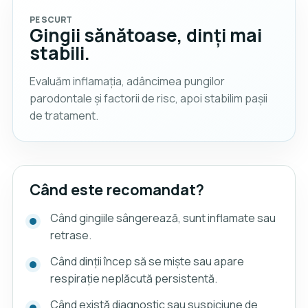
PE SCURT
Gingii sănătoase, dinți mai
stabili.
Evaluăm inflamația, adâncimea pungilor
parodontale și factorii de risc, apoi stabilim pașii
de tratament.
Când este recomandat?
Când gingiile sângerează, sunt inflamate sau
retrase.
Când dinții încep să se miște sau apare
respirație neplăcută persistentă.
Când există diagnostic sau suspiciune de