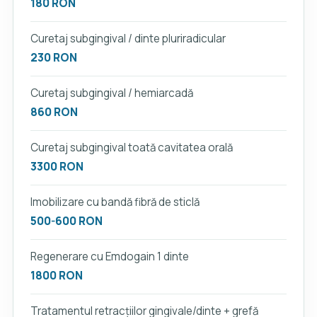
180 RON
Curetaj subgingival / dinte pluriradicular
230 RON
Curetaj subgingival / hemiarcadă
860 RON
Curetaj subgingival toată cavitatea orală
3300 RON
Imobilizare cu bandă fibră de sticlă
500-600 RON
Regenerare cu Emdogain 1 dinte
1800 RON
Tratamentul retracțiilor gingivale/dinte + grefă