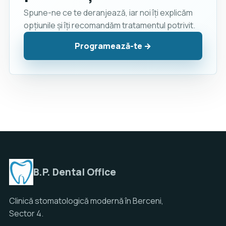
Spune-ne ce te deranjează, iar noi îți explicăm
opțiunile și îți recomandăm tratamentul potrivit.
Programează-te →
B.P. Dental Office
Clinică stomatologică modernă în Berceni,
Sector 4.